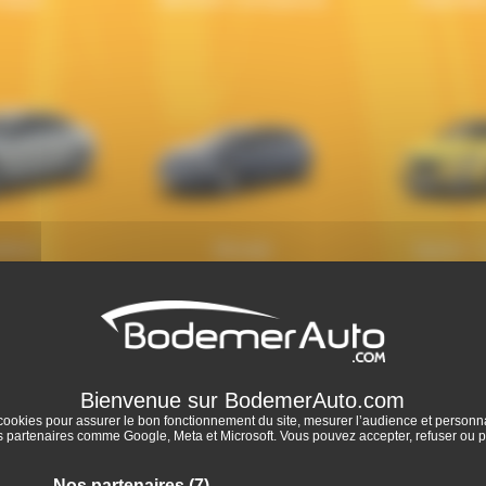
ière
Break
Sport / 
cookies pour assurer le bon fonctionnement du site, mesurer l’audience et personnal
partenaires comme Google, Meta et Microsoft. Vous pouvez accepter, refuser ou p
Nos partenaires
(7)