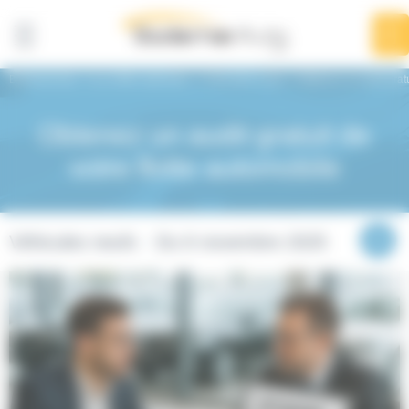
Panneau de gestion des cookies
BodemerAuto
Les offres spéciales
Véhicules neufs
Obtenez un audit gratu
Obtenez un audit gratuit de
votre flotte automobile
Véhicules neufs
Du 6 novembre 2025