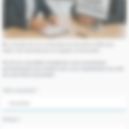
🔒 Le transfert de vos coordonnées est sécurisé et utilisé pour
traiter votre demande par nos équipes commerciales.
Un de nos conseillers entreprises vous recontactera
prochainement pour étudier avec vous l'optimisation du coût
de votre flotte automobile :
Votre concession *
Prénom *