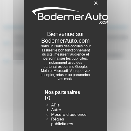
X
Masquer le ba
J’ai lu et accepte la politique de confidentialité En savoir plus
sur la
politique de confidentialité
Nous utilisons des cookies pour
assurer le bon fonctionnement
J'accepte de recevoir par email ou SMS des informations
du site, mesurer l’audience et
personnaliser les publicités,
commerciales de la part de BodemerAuto
notamment avec des
partenaires comme Google,
Meta et Microsoft. Vous pouvez
accepter, refuser ou paramétrer
Envoyer
vos choix.
Nos partenaires
(7)
APIs
Autre
Mesure d'audience
Régies
publicitaires