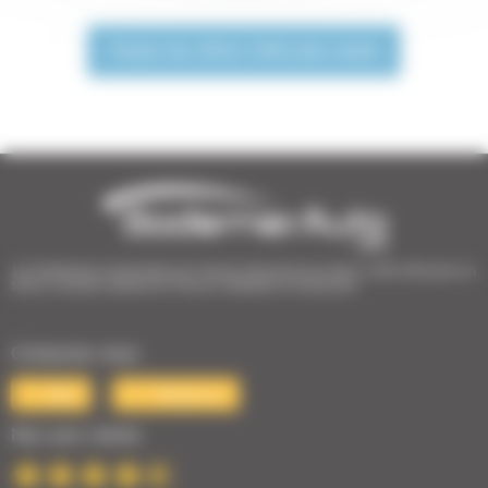
Toutes les offres Véhicules neufs
1er Distributeur Automobile de l’Ouest | 38 points de vente | 3 000 véhicules en
stock | Livraison partout en France | Satisfait ou remboursé
Contactez-nous
Mail
Téléphone
Nos avis clients