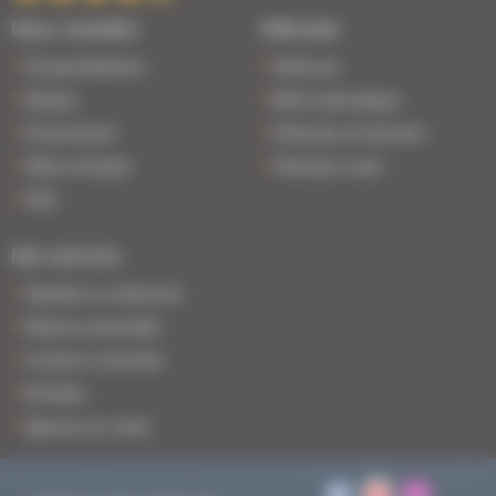
Nous connaître
Véhicules
Groupe Bodemer
Petits prix
Réseau
Boîte automatique
Financement
Véhicules de direction
Offres d'emploi
Véhicules neufs
FAQ
Nos services
Satisfait ou remboursé
Reprise automobile
Livraison à domicile
Entretien
Agences en vente