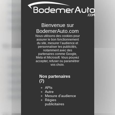
Dacia Loudéac BodemerAuto
Dacia Paimpol BodemerAuto
Dacia Guingamp BodemerAuto
Dacia Saint-Brieuc BodemerAuto
Nous utilisons des cookies pour
assurer le bon fonctionnement
du site, mesurer l’audience et
Nos concessions en Finistère
personnaliser les publicités,
notamment avec des
partenaires comme Google,
Meta et Microsoft. Vous pouvez
Dacia Carhaix BodemerAuto
accepter, refuser ou paramétrer
vos choix.
Dacia Châteaulin BodemerAuto
Dacia Concarneau BodemerAuto
Nos partenaires
(7)
Dacia Morlaix BodemerAuto
APIs
Dacia Quimper BodemerAuto
Autre
Mesure d'audience
Dacia Brest BodemerAuto
Régies
publicitaires