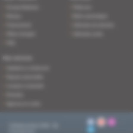
Groupe Bodemer
Petits prix
Réseau
Boîte automatique
Financement
Véhicules de direction
Offres d'emploi
Véhicules neufs
FAQ
Nos services
Satisfait ou remboursé
Reprise automobile
Livraison à domicile
Entretien
Agences en vente
© BodemerAuto 2026 - By
Francepronet