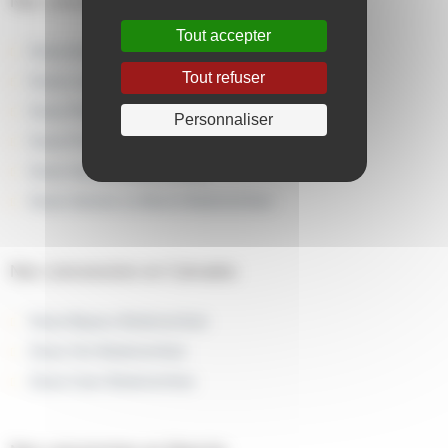
Nos concessions en Morbihan
Tout accepter
Dacia Auray BodemerAuto
Tout refuser
Dacia Lorient BodemerAuto
Dacia Ploërmel BodemerAuto
Personnaliser
Dacia Pontivy BodemerAuto
Dacia Vannes BodemerAuto
Dacia Vannes La Marne BodemerAuto
Nos concessions en Calvados
Dacia Bayeux BodemerAuto
Dacia Vire BodemerAuto
Dacia Caen BodemerAuto