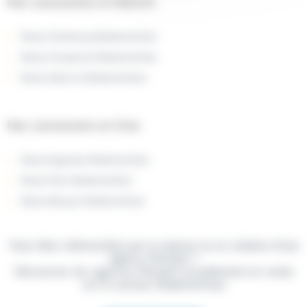
Nos concessions en Manche
Dacia Cherbourg BodemerAuto
Dacia Coutances BodemerAuto
Dacia Saint-Lô BodemerAuto
Nos concessions en Orne
Dacia Argentan BodemerAuto
Dacia Flers BodemerAuto
Dacia Alençon BodemerAuto
Vous êtes intéressé(e) par la reprise ou la création d'une
agence Renault ?
Découvrez les agences Renault actuellement en vente
sur le secteur BodemerAuto