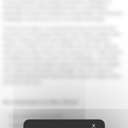
Trouvez facilement votre garage automobile en Bretagne et
Normandie avec le Réseau BodemerAuto, 1er distributeur
automobile de l'Ouest et distributeur exclusif Alpine à Rennes pour
la Bretagne, les Pays de la Loire, et la Haute Normandie.
Trouvez sur la carte le concessionnaire le plus proche de chez
vous parmi nos 38 garages Renault, Dacia, Nissan et Alpine dans
l'Ouest. Chaque point de vente dispose d'un site dédié pour
réserver un rendez-vous pour l’entretien de votre auto, réserver
votre essai de voiture neuve ou pour parcourir les +2.500 voitures
et utilitaires d'occasion en stock. Sur la E-Boutique, commandez
vos accessoires automobiles et pièces de rechange pour équiper
votre voiture en Normandie ou Bretagne. D’un clic, trouvez la
concession BodemerAuto Renault, Dacia, Nissan et Alpine la plus
proche de chez vous.
Nos concessions en Côtes d'Armor
Dacia Lamballe BodemerAuto
Dacia Lannion BodemerAuto
X
Masquer le ba