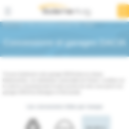
Panneau de gestion des cookies
BodemerAuto
Nos concessions & garages auto
Dacia
Concessions et garages DACIA
Trouvez facilement votre garage DACIA dans le réseau
BodemerAuto, 1er distributeur automobile de l'Ouest. Localisez sur
la carte le concessionnaire le plus proche de chez vous parmi nos
garages DACIA du Bretagne et Normandie.
Les concessions triées par marque