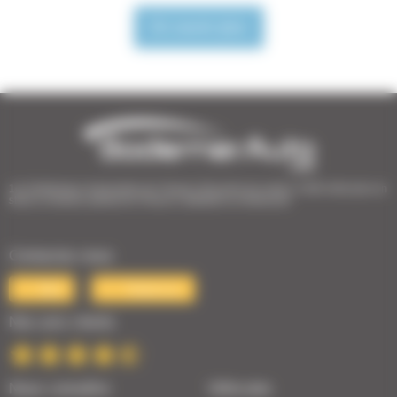
En savoir plus
1er Distributeur Automobile de l’Ouest | 38 points de vente | 3 000 véhicules en
stock | Livraison partout en France | Satisfait ou remboursé
Contactez-nous
Mail
Téléphone
Nos avis clients
Nous connaître
Véhicules