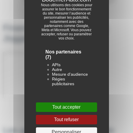
Nous utilisons des cookies pour
assurer le bon fonctionnement
du site, mesurer l’audience et
personnaliser les publicités,
notamment avec des
Financer mon achat Dacia
partenaires comme Google,
Meta et Microsoft. Vous pouvez
accepter, refuser ou paramétrer
Jogger
vos choix.
Nos partenaires
(7)
APIs
Autre
Mesure d'audience
Régies
publicitaires
Tout accepter
Tout refuser
Les garanties BodemerAuto
Personnaliser