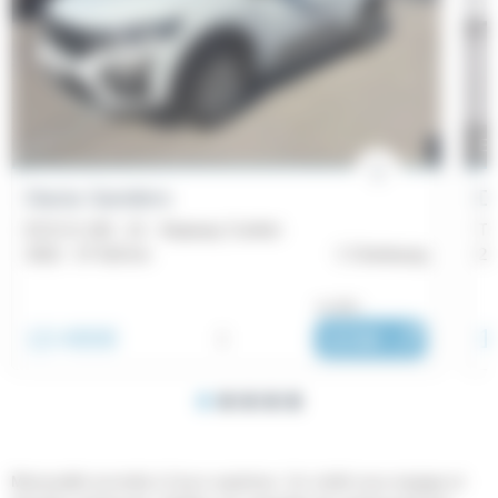
En
Dacia Sandero
D
ECO-G 100 - 22 - Stepway Confort
TC
2022 -
37 418 km
Cherbourg
20
ou dès :
13 490€
1
223€
i
|
/ mois
Mensualité arrondie à l’euro supérieur. Un crédit vous engage et