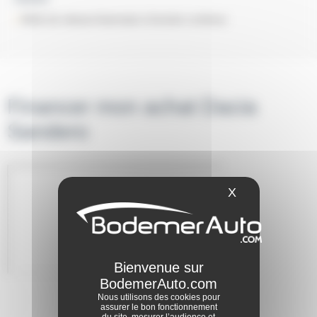
Boîte de vitesse Automate à fonction continue
Financer mon achat Dacia
Sandero
X
Masquer le ba
Nous utilisons des cookies pour
assurer le bon fonctionnement
du site, mesurer l’audience et