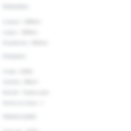
Dimensions :
Longueur :
4099mm
Largeur :
1848mm
Empattement :
2604mm
Puissance :
Couple :
142Nm
Cylindrée :
999cm³
Motricité :
Traction avant
Nombre de vitesse :
1
Volume & poids :