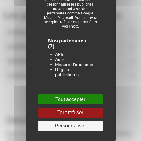
personnaliser les publicités,
notamment avec des
Les garanties BodemerAuto
partenaires comme Google,
Meta et Microsoft. Vous pouvez
accepter, refuser ou paramétrer
vos choix.
Confiance et Transparence
Nos partenaires
Garantie jusqu'à 36 mois
(7)
APIs
Autre
Satisfait ou Remboursé
Mesure d'audience
Régies
publicitaires
Livraison à domicile
Tout accepter
Tout refuser
Description
Personnaliser
Disponible dès maintenant chez Renault BodemerAuto Morlaix,
cette
berline compacte
Dacia Sandero TCe 90 auto
,