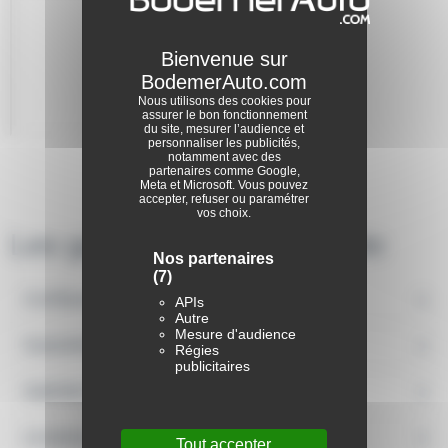
Nous utilisons des cookies pour
assurer le bon fonctionnement
du site, mesurer l’audience et
personnaliser les publicités,
notamment avec des
partenaires comme Google,
Meta et Microsoft. Vous pouvez
accepter, refuser ou paramétrer
vos choix.
Les garanties BodemerAuto
Nos partenaires
(7)
Confiance et Transparence
APIs
Autre
Mesure d'audience
Garantie jusqu'à 36 mois
Régies
publicitaires
Satisfait ou Remboursé
Livraison à domicile
Tout accepter