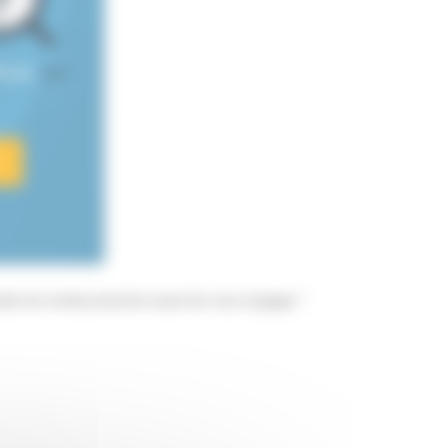
rêves
est
acités de remboursement avant de vous engager."