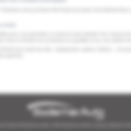
Choisissez votre prochaine KIA XCeed d'occasion chez BodemerAuto, 
s envies
ôlées pour vous permettre un achat en toute sérénité. Pour chacune d
r choix en fonction de vos besoins au quotidien et sur une solution de
eed avec toutes les infos : équipements, options, finitions... et la pos
utres gammes.
de l’Ouest | 38 points de vente | 3 000 véhicules en stock | Livraison partout en Fr