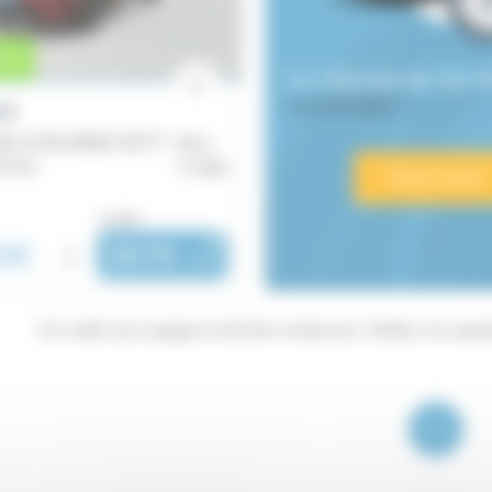
urs
Le véhicule de vos 
introuvable ?
ed
1.6 CRDi 136 ch ISG MHEV DCT7 - Active Business
97 km
Caen
Alerte email
ou dès :
0€
i
267€
|
/ mois
"Un crédit vous engage et doit être remboursé. Vérifiez vos cap
1