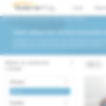
Panneau de gestion des cookies
Achat
Repri
BodemerAuto
Véhicules d'occasion
Kia
Xceed
XCeed
Votre voiture KIA XCeed d'occasion
Consultez nos 1 annonces de voiture KIA XCeed d'occasion pour
spécialistes de la vente de véhicules KIA XCeed d'occasion e
Affiner la recherche
Kia
1 résultat
Marques
Kia
1
Modèles