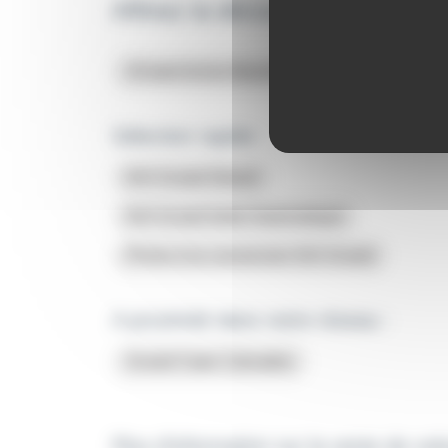
Affinez la découverte des offr
XCeed Active Business
Sélection rapide :
KIA Xceed Diesel
KIA Xceed boite Automatique
Prime à la conversion KIA Xceed
A proximité dans notre réseau :
Xceed Caen Calvados
Plus d'information sur la vente de vo