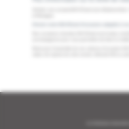
Acheter une occasionKIA XCeed avec BodemerAuto. 
et Bretagne.
Choisir votre KIA XCeed d'occasion adaptée à vo
Nos occasions récentes KIA XCeed sont toutes contr
accompagnons pour vous permettre de faire le meilleu
Retrouvez l'ensemble de nos voitures d'occasion KIA XC
valeur de reprise de votre ancien véhicule KIA ou a
1er Distributeur Automobile 