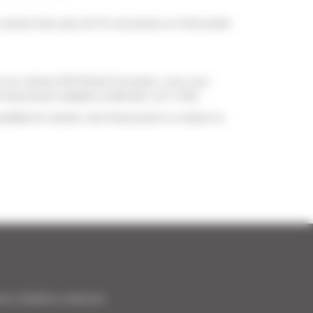
présent dans plus de 32 concessions en Normandie
e nos voitures KIA XCeed d'occasion, nous vous
 financement adaptée (crédit bail, LLD, LOA).
sibilité de calculer votre financement ou estimer la
ance | Satisfait ou remboursé