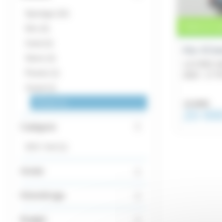
Sportage
10
Vente en co
Niro
3
Ceed
2
Kia XCe
Stonic
2
Picanto
1
2024 -
17 7
Xceed
1
XCeed
1
22 480€
20 99
Catégorie
SUV / 4x4
1
Année
Kilométrage
Budget