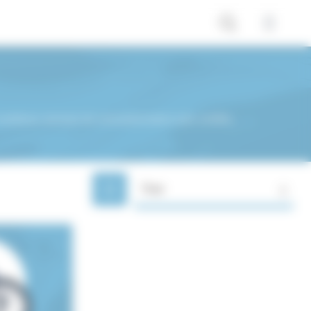
nombreux services de concessionnaires auto certifiés,
Trier