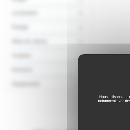
Localisation
Énergie
Boîte de vitesse
Couleurs
Emission
Équipements
Nous utilisons des 
notamment avec des 