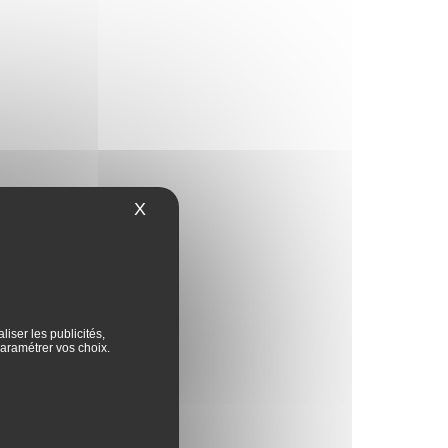
X
Masquer le bandeau des cookies
iser les publicités,
aramétrer vos choix.