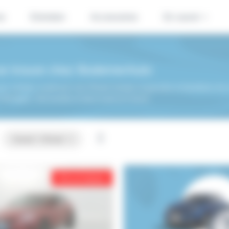
se
Entretien
Accessoires
En savoir +
 se trouve chez BodemerAuto
 acheter à petit prix une XCeed révisée et garantie et bénéficier de 
n Bretagne, Normandie et dans toute la France.
Xceed > XCeed
Prix en baisse