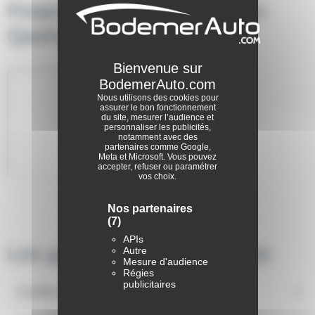
Financer mon achat Nissan
Qashqai
Nous utilisons des cookies pour
assurer le bon fonctionnement
du site, mesurer l’audience et
personnaliser les publicités,
notamment avec des
partenaires comme Google,
Meta et Microsoft. Vous pouvez
accepter, refuser ou paramétrer
vos choix.
Nos partenaires
(7)
APIs
Les garanties BodemerAuto
Autre
Mesure d'audience
Régies
publicitaires
Confiance et Transparence