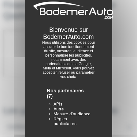
Financer mon achat Nissan
Qashqai
Nous utilisons des cookies pour
assurer le bon fonctionnement
du site, mesurer l’audience et
personnaliser les publicités,
notamment avec des
partenaires comme Google,
Meta et Microsoft. Vous pouvez
accepter, refuser ou paramétrer
vos choix.
Nos partenaires
(7)
APIs
Les garanties BodemerAuto
Autre
Mesure d'audience
Régies
publicitaires
Confiance et Transparence