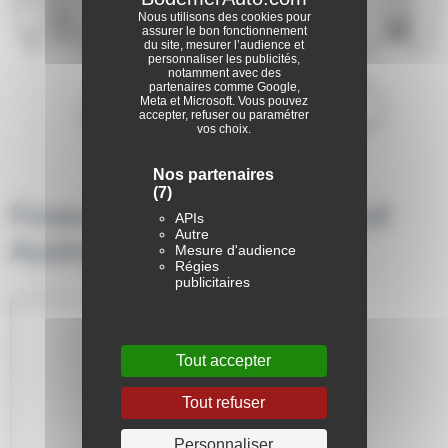
Nous utilisons des cookies pour
assurer le bon fonctionnement
du site, mesurer l’audience et
personnaliser les publicités,
notamment avec des
partenaires comme Google,
Meta et Microsoft. Vous pouvez
accepter, refuser ou paramétrer
vos choix.
Nos partenaires
(7)
Financer mon achat Renault
APIs
Autre
Austral
Mesure d'audience
Régies
publicitaires
Tout accepter
Tout refuser
Personnaliser