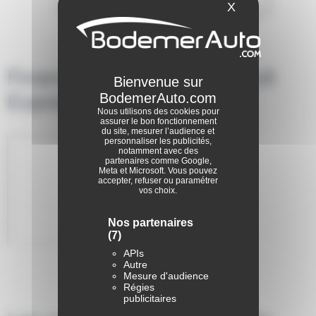
X
Masquer le ba
Financer mon achat Renault
Express van
Nous utilisons des cookies pour
assurer le bon fonctionnement
du site, mesurer l’audience et
personnaliser les publicités,
notamment avec des
partenaires comme Google,
Meta et Microsoft. Vous pouvez
accepter, refuser ou paramétrer
vos choix.
Nos partenaires
(7)
APIs
Autre
Mesure d'audience
Régies
publicitaires