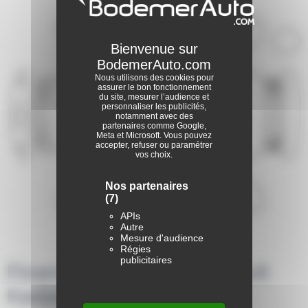
Nous utilisons des cookies pour
assurer le bon fonctionnement
du site, mesurer l’audience et
personnaliser les publicités,
Voir l'état du véhicule
notamment avec des
partenaires comme Google,
Meta et Microsoft. Vous pouvez
accepter, refuser ou paramétrer
vos choix.
Nos partenaires
(7)
APIs
Autre
Mesure d'audience
Régies
publicitaires
Financer mon achat Renault
Kadjar