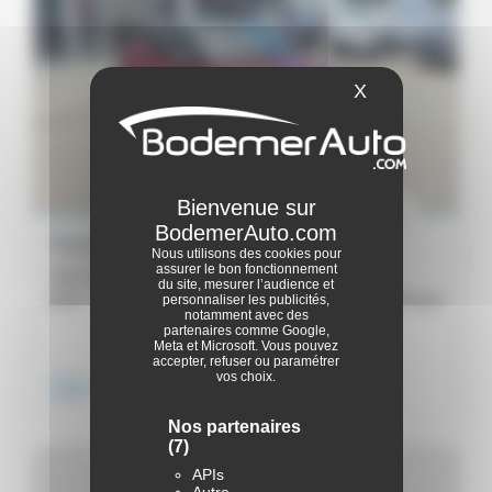
X
Masquer le ba
Toyota Yaris
Nous utilisons des cookies pour
assurer le bon fonctionnement
Yaris Hybride 116h - Collection
du site, mesurer l’audience et
2021 -
37 710 km
Quimper
personnaliser les publicités,
notamment avec des
partenaires comme Google,
Meta et Microsoft. Vous pouvez
accepter, refuser ou paramétrer
vos choix.
18 490€
Nos partenaires
(7)
APIs