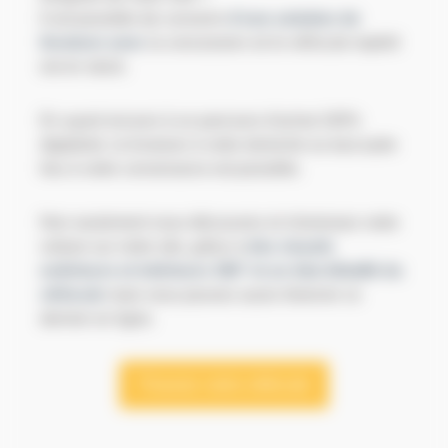
Il est possible de convenir
d’une solution de
livraison avec
la concession où le véhicule repéré
est en stock.
En ayant recours à un parcours d'achat 100%
digitalisé, la livraison à votre domicile ou tout autre
lieu à votre convenance est possible.
Non seulement vous découvrez et choisissez votre
voiture sur notre site, grâce à
des visuels
extérieurs et intérieurs 360° et un état détaillé du
véhicule
mais vous pouvez aussi réserver ce
dernier en ligne.
Trouvez votre véhicule