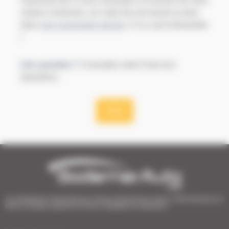
Autrement dit, si vous souhaitez la livraison de votre
voiture à domicile, sur votre lieu de travail ou bien
dans
une concession proche
, il n'y a qu'à demander
!
Une question ?
Consultez notre Foire Aux
Questions :
FAQ
1er Distributeur Automobile de l’Ouest | 38 points de vente | 3 000 véhicules en
stock | Livraison partout en France | Satisfait ou remboursé