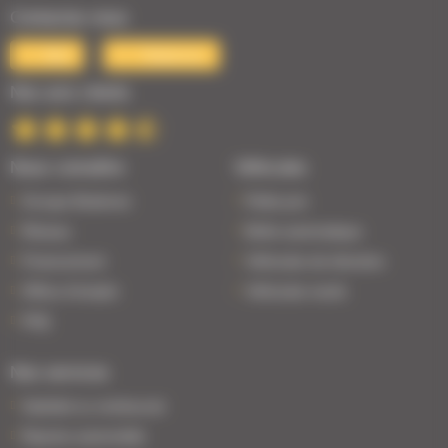
Contactez-nous
Mail
Téléphone
Nos avis clients
Nous connaître
Véhicules
Groupe Bodemer
Petits prix
Réseau
Boîte automatique
Financement
Véhicules de direction
Offres d'emploi
Véhicules neufs
FAQ
Nos services
Satisfait ou remboursé
Reprise automobile