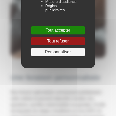
Mesure d'audience
Régies
publicitaires
Tout accepter
Tout refuser
Personnaliser
Une livraison personnalisée
Nos livreurs spécialisés connaissent parfaitement
votre voiture et peuvent répondre à toutes vos
questions, qu'elles soient petites ou grandes. Si elle
est équipée de sièges chauffants ou d’un GPS, ils