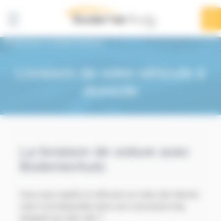
Panneau de gestion des cookies
BodemerAuto
Livraison à domicile
Livraison de votre véhicule à
domicile
La livraison de voiture avec
BodemerAuto
Vous avez repéré un véhicule sur notre site internet
mais il est disponible dans une concession trop
éloignée de votre ville ?