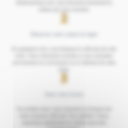
BodemerAuto.com, vous trouverez forcément la
voiture qui vous convient.
Réservez votre voiture en ligne
En quelques clics, vous bloquez le véhicule de vote
choix. Vous choisissez ensuite si vous souhaitez
une livraison en concession ou à l'adresse de votre
choix.
Nous vous livrons
Sur rendez-vous, nous assurons la livraison de
votre nouveau véhicule. Pas satisfait ? Nous
reprenons rapidement la voiture sans frais