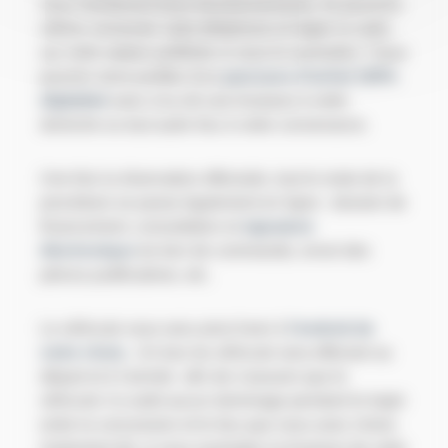
vous montreront leurs fonctionnements. Ils pourront
même connecter votre téléphone et régler la radio
sur votre station préférée si vous le souhaitez ! Vous
pourrez ainsi profiter d'un
parcours d'achat 100%
digitalisé
avec à la clé une livraison à votre
domicile ou tout autre lieu à votre convenance.
Une fois la réservation effectuée, tout le reste de la
procédure se passe également en ligne : dossier de
financement, consultation et
signature
électronique
du bon de commande, envoi des
pièces justificatives, etc.
Le véhicule vous sera ainsi livrer à
l'endroit de
votre choix.
. Un tour du véhicule sera effectué au
départ et à l'arrivée afin de s'assurer que le
véhicule n'a subit aucun dommage pendant le trajet
entre la concession et le lieu que vous avez choisi.