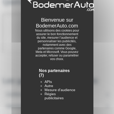
Qashqai
Nous utilisons des cookies pour
assurer le bon fonctionnement
du site, mesurer l’audience et
personnaliser les publicités,
notamment avec des
partenaires comme Google,
Meta et Microsoft. Vous pouvez
accepter, refuser ou paramétrer
vos choix.
Nos partenaires
(7)
Les garanties BodemerAuto
APIs
Autre
Mesure d'audience
Régies
Confiance et Transparence
publicitaires
Garantie jusqu'à 36 mois