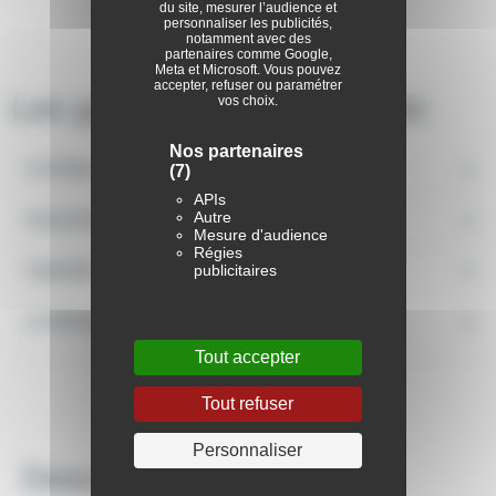
du site, mesurer l’audience et
personnaliser les publicités,
notamment avec des
partenaires comme Google,
Meta et Microsoft. Vous pouvez
accepter, refuser ou paramétrer
Les garanties BodemerAuto
vos choix.
Nos partenaires
Confiance et Transparence
(7)
APIs
Autre
Garantie jusqu'à 36 mois
Mesure d'audience
Régies
Satisfait ou Remboursé
publicitaires
Livraison à domicile
Tout accepter
Tout refuser
Personnaliser
Description