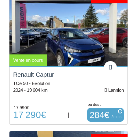
Vente en cours
Renault Captur
TCe 90 - Evolution
2024 -
19 604 km
Lannion
ou dès :
17 990€
17 290€
i
284€
|
/ mois