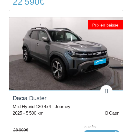
22 590€
Prix en baisse
Dacia Duster
Mild Hybrid 130 4x4 - Journey
2025 -
5 500 km
Caen
ou dès :
28 900€