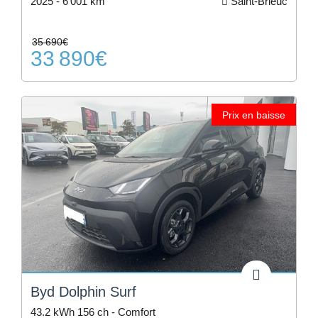
2025 -
6 001 km
Saint-Brieuc
35 690€
33 890€
Prix en baisse
Byd Dolphin Surf
43.2 kWh 156 ch - Comfort