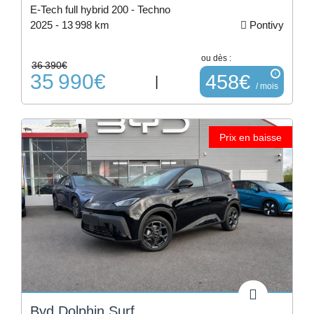
E-Tech full hybrid 200 - Techno
2025 -
13 998 km
Pontivy
ou dès :
36 390€
35 990€
i
458€
|
/ mois
Prix en baisse
Byd Dolphin Surf