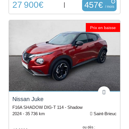
27 900€
i
457€
|
/ mois
Prix en baisse
Nissan Juke
F16A SHADOW DIG-T 114 - Shadow
2024 -
35 736 km
Saint-Brieuc
ou dès :