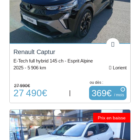
1
Land
rover
1
Lexus
1
Renault Captur
Mazda
E-Tech full hybrid 145 ch - Esprit Alpine
2025 -
5 906 km
Lorient
1
Mg
ou dès :
27 990€
1
27 490€
i
369€
|
/ mois
Mini
1
Mobilize
Prix en baisse
1
Suzuki