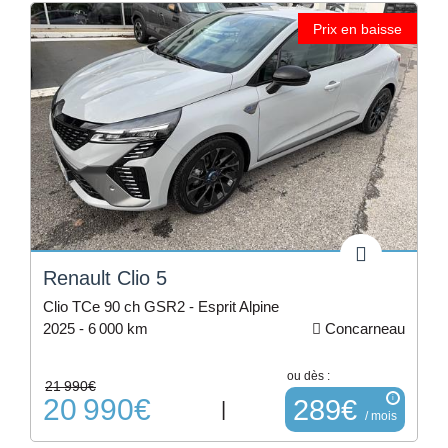
Prix en baisse
Renault Clio 5
Clio TCe 90 ch GSR2 - Esprit Alpine
2025 -
6 000 km
Concarneau
ou dès :
21 990€
20 990€
i
289€
|
/ mois