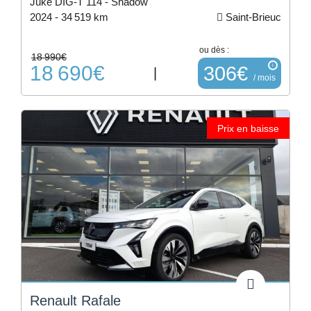
Juke DIG-T 114 - Shadow
2024 -
34 519 km
Saint-Brieuc
ou dès :
18 990€
18 690€
i
306€
|
/ mois
Prix en baisse
Renault Rafale