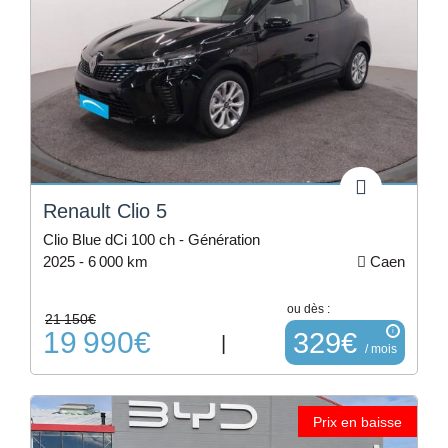
Renault Clio 5
Clio Blue dCi 100 ch - Génération
2025 -
6 000 km
Caen
ou dès :
21 150€
19 990€
i
329€
|
/ mois
Prix en baisse