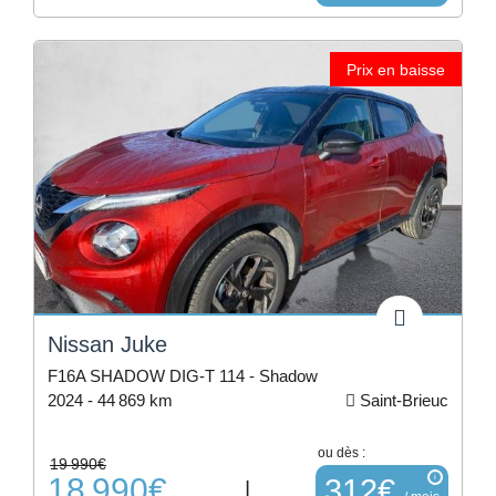
Prix en baisse
Nissan Juke
F16A SHADOW DIG-T 114 - Shadow
2024 -
44 869 km
Saint-Brieuc
ou dès :
19 990€
18 990€
i
312€
|