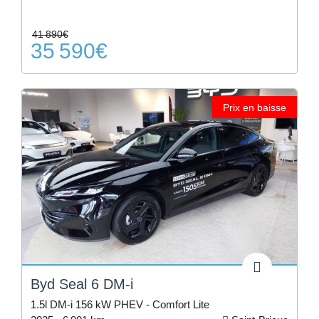
41 890€
35 590€
Prix en baisse
Byd Seal 6 DM-i
1.5l DM-i 156 kW PHEV - Comfort Lite