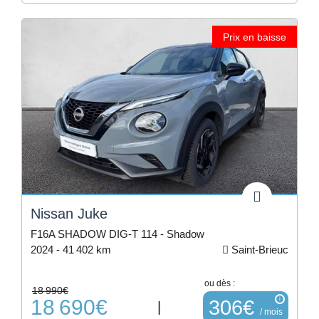
Prix en baisse
Nissan Juke
F16A SHADOW DIG-T 114 - Shadow
2024 -
41 402 km
Saint-Brieuc
ou dès :
18 990€
18 690€
i
306€
|
/ mois