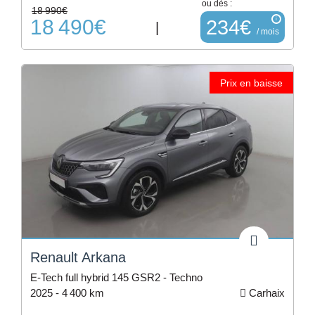
ou dès :
18 990€
18 490€
i
234€
|
/ mois
Prix en baisse
Renault Arkana
E-Tech full hybrid 145 GSR2 - Techno
2025 -
4 400 km
Carhaix