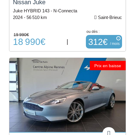
Nissan Juke
Juke HYBRID 143 - N-Connecta
2024 -
56 510 km
Saint-Brieuc
ou dès :
19 990€
18 990€
i
312€
|
/ mois
Prix en baisse