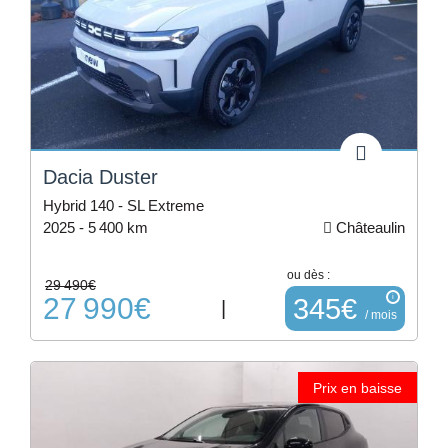
1
Tesla
1
Dacia Duster
Hybrid 140 - SL Extreme
2025 -
5 400 km
Châteaulin
ou dès :
29 490€
27 990€
i
345€
|
/ mois
Prix en baisse