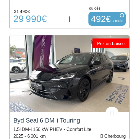
ou dès :
31 490€
29 990€
i
492€
|
/ mois
Prix en baisse
Byd Seal 6 DM-i Touring
1.5l DM-i 156 kW PHEV - Comfort Lite
2025 -
6 001 km
Cherbourg