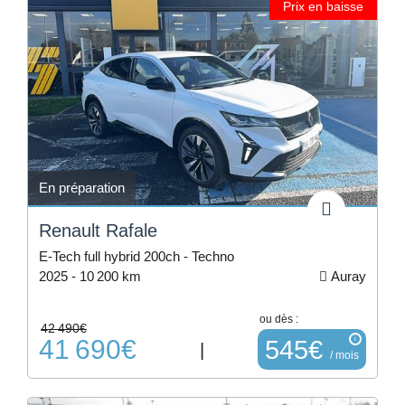
Prix en baisse
En préparation
Renault Rafale
E-Tech full hybrid 200ch - Techno
2025 -
10 200 km
Auray
ou dès :
42 490€
41 690€
i
545€
|
/ mois