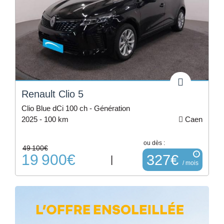
Renault Clio 5
Clio Blue dCi 100 ch - Génération
2025 -
100 km
Caen
ou dès :
49 100€
19 900€
i
327€
|
/ mois