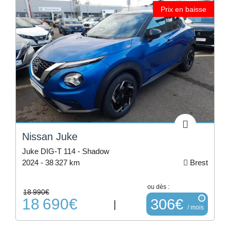
Prix en baisse
Nissan Juke
Juke DIG-T 114 - Shadow
2024 -
38 327 km
Brest
ou dès :
18 990€
18 690€
i
306€
|
/ mois