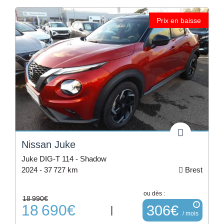
Prix en baisse
Nissan Juke
Juke DIG-T 114 - Shadow
2024 -
37 727 km
Brest
ou dès :
18 990€
18 690€
i
306€
|
/ mois