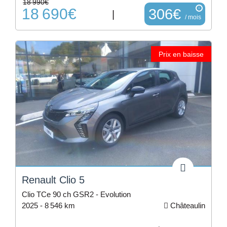
18 990€
18 690€
i
306€
|
/ mois
Prix en baisse
Renault Clio 5
Clio TCe 90 ch GSR2 - Evolution
2025 -
8 546 km
Châteaulin