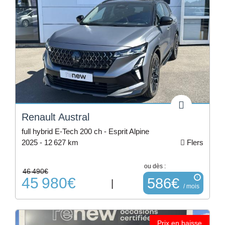
Renault Austral
full hybrid E-Tech 200 ch - Esprit Alpine
2025 -
12 627 km
Flers
ou dès :
46 490€
45 980€
i
586€
|
/ mois
Prix en baisse