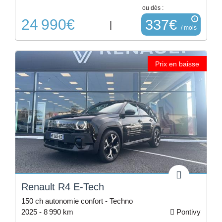
ou dès :
24 990€
i
337€
|
/ mois
Prix en baisse
Renault R4 E-Tech
150 ch autonomie confort - Techno
2025 -
8 990 km
Pontivy