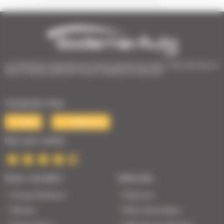
1er Distributeur Automobile de l’Ouest | 38 points de vente | 3 000 véhicules en
stock | Livraison partout en France | Satisfait ou remboursé
Contactez-nous
Mail
Téléphone
Nos avis clients
Nous connaître
Véhicules
Groupe Bodemer
Petits prix
Réseau
Boîte automatique