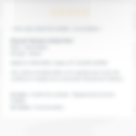
« Une vraie voiture de ministre , un vrai plaisir »
Renault Talisman Initiale Paris
Boite :
Automatique
Energie :
Diesel
Malika le 10/01/2026
, réside à ST JULIEN
(22940)
Une voiture exceptionnelle, je ne regrette pas d avoir fait
confiance à l équipe de la concession Renault de St Brieuc
. .
les plus :
Confort de conduite , Équipements de bord ,
Fiabilité
les moins :
Consommation