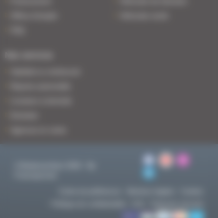
Financement
Véhicules de direction
Offres d'emploi
Véhicules neufs
FAQ
Nos services
Satisfait ou remboursé
Reprise automobile
Livraison à domicile
Entretien
Agences en vente
© BodemerAuto 2026 - By
Francepronet
Centre de préférences
Mentions légales
Cookies
Politique de confidentialité
CGV
Paiement sécurisé