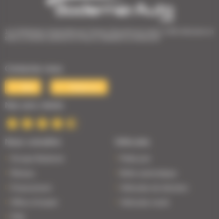
1er Distributeur Automobile de l’Ouest | 38 points de vente | 3 000 véhicules en
stock | Livraison partout en France | Satisfait ou remboursé
Contactez-nous
Mail
Téléphone
Nos avis clients
Nous connaître
Véhicules
Groupe Bodemer
Petits prix
Réseau
Boîte automatique
Financement
Véhicules de direction
Offres d'emploi
Véhicules neufs
FAQ