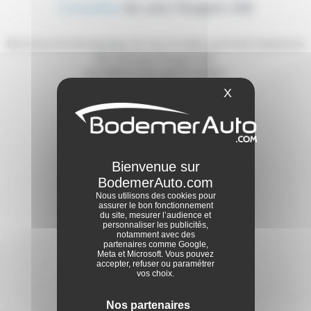
Consultez
les avis Peugeot 208
Découvrez les témoignages de ceux et celles ayant fait l’expérience
des véhicules Peugeot 208.
La vérité et rien que la vérité !
X
Masquer le ba
4,6
/5
Nous utilisons des cookies pour
assurer le bon fonctionnement
parmi 16 avis
du site, mesurer l’audience et
personnaliser les publicités,
notamment avec des
partenaires comme Google,
Meta et Microsoft. Vous pouvez
accepter, refuser ou paramétrer
vos choix.
Déposer un avis
Nos partenaires