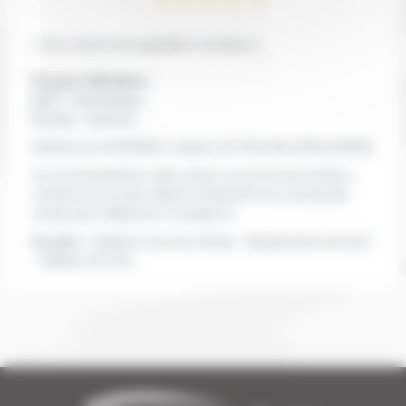
« Une voiture très agréable à conduire »
Peugeot 208 Allure
Boite :
Automatique
Energie :
Essence
Nolwenn le 27/03/2024
, réside à ST POL DE LEON
(29250)
Je recommanderais cette voiture car je la trouve facile à
conduire qu'on peut utilisé le bluetooth et la commande
vocale pour téléphoner à quelqu'un .
les plus :
Adapté à tous les climats , Équipements de bord
, Tableau de bord