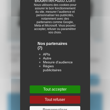
Nous utilisons des cookies pour
assurer le bon fonctionnement
du site, mesurer l’audience et
personnaliser les publicités,
notamment avec des
partenaires comme Google,
Meta et Microsoft. Vous pouvez
accepter, refuser ou paramétrer
vos choix.
Nos partenaires
Ds DS4
(7)
APIs
PureTech 130 EAT8 Rivoli - Rivoli
Autre
2024 -
30 881 km
Rennes
Mesure d'audience
Régies
publicitaires
ou dès :
22 330€
21 820€
i
328€
|
/ mois
Tout accepter
Tout refuser
Personnaliser