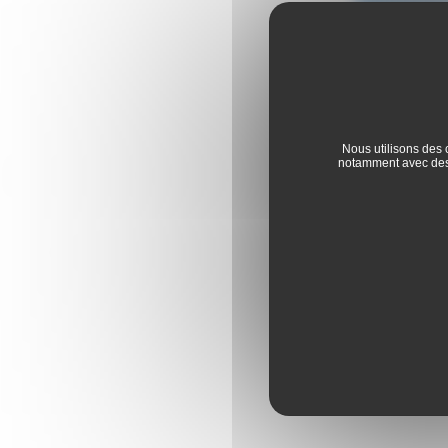
Nous utilisons des 
notamment avec des 