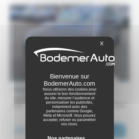
X
Masquer le ba
Nissan Juke
Nous utilisons des cookies pour
assurer le bon fonctionnement
Juke DIG-T 114 - N-Design
du site, mesurer l’audience et
personnaliser les publicités,
2023 -
37 039 km
Brest
notamment avec des
partenaires comme Google,
Meta et Microsoft. Vous pouvez
accepter, refuser ou paramétrer
ou dès :
vos choix.
18 300€
i
300€
|
/ mois
Nos partenaires