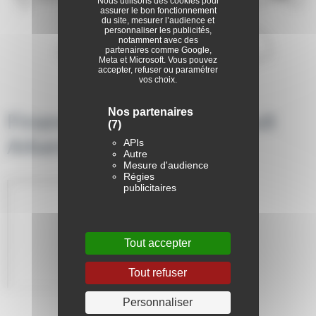
Nous utilisons des cookies pour
assurer le bon fonctionnement
du site, mesurer l’audience et
personnaliser les publicités,
notamment avec des
partenaires comme Google,
Meta et Microsoft. Vous pouvez
accepter, refuser ou paramétrer
vos choix.
Nos partenaires
Financer mon achat Renault
(7)
Arkana
APIs
Autre
Mesure d'audience
Régies
publicitaires
Tout accepter
Tout refuser
Personnaliser