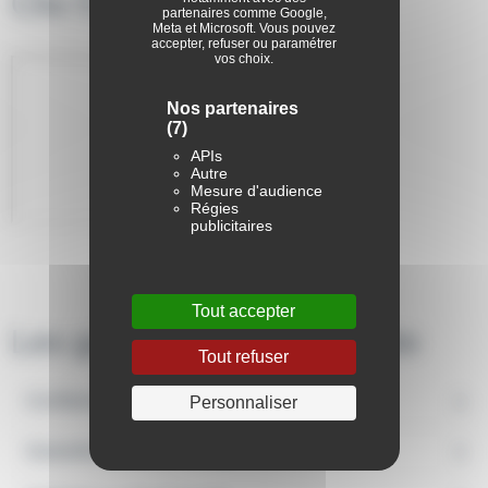
Clio 5
partenaires comme Google,
Meta et Microsoft. Vous pouvez
accepter, refuser ou paramétrer
vos choix.
Nos partenaires
(7)
APIs
Autre
Mesure d'audience
Régies
publicitaires
Tout accepter
Les garanties BodemerAuto
Tout refuser
Confiance et Transparence
Personnaliser
Garantie jusqu'à 36 mois