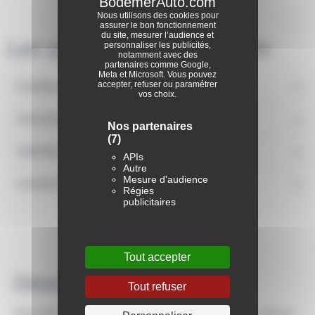
Nous utilisons des cookies pour
assurer le bon fonctionnement
du site, mesurer l’audience et
Les garanties BodemerAuto
personnaliser les publicités,
notamment avec des
partenaires comme Google,
Meta et Microsoft. Vous pouvez
Confiance et Transparence
accepter, refuser ou paramétrer
vos choix.
Garantie jusqu'à 36 mois
Nos partenaires
(7)
Satisfait ou Remboursé
APIs
Autre
Mesure d'audience
Livraison à domicile
Régies
publicitaires
Tout accepter
Description
Tout refuser
Disponible dès maintenant chez Renault BodemerAuto Vannes,