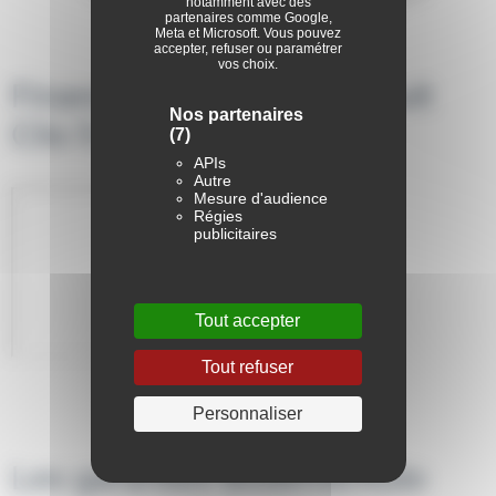
notamment avec des
partenaires comme Google,
Meta et Microsoft. Vous pouvez
accepter, refuser ou paramétrer
vos choix.
Financer mon achat Renault
Nos partenaires
Clio 5
(7)
APIs
Autre
Mesure d'audience
Régies
publicitaires
Tout accepter
Tout refuser
Personnaliser
Les garanties BodemerAuto