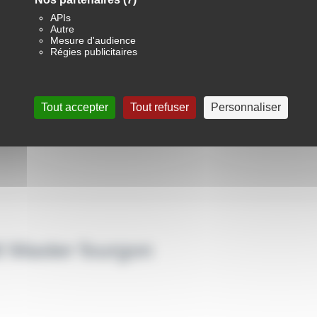
APIs
Autre
Mesure d'audience
Régies publicitaires
Tout accepter
Tout refuser
Personnaliser
 Master fourgon