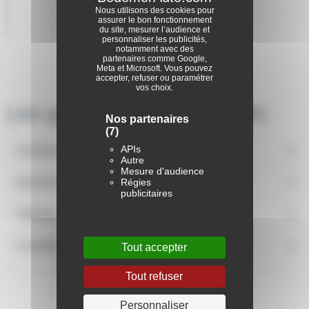
Nous utilisons des cookies pour
assurer le bon fonctionnement
du site, mesurer l’audience et
personnaliser les publicités,
notamment avec des
partenaires comme Google,
Meta et Microsoft. Vous pouvez
accepter, refuser ou paramétrer
vos choix.
Les garanties BodemerAuto
Nos partenaires
(7)
APIs
Confiance et Transparence
Autre
Mesure d'audience
Garantie jusqu'à 36 mois
Régies
publicitaires
Satisfait ou Remboursé
Livraison à domicile
Tout accepter
Tout refuser
Personnaliser