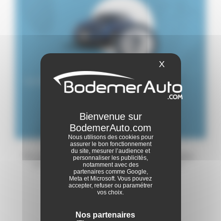
X
Masquer le ba
Le véhicule de vos rêves
est introuvable ?
Alerte email
Nous utilisons des cookies pour
assurer le bon fonctionnement
du site, mesurer l’audience et
"Un crédit vous engage et doit être remboursé. Vérifiez
personnaliser les publicités,
vos capacités de remboursement avant de vous
notamment avec des
engager."
partenaires comme Google,
Meta et Microsoft. Vous pouvez
accepter, refuser ou paramétrer
vos choix.
1
Nos partenaires