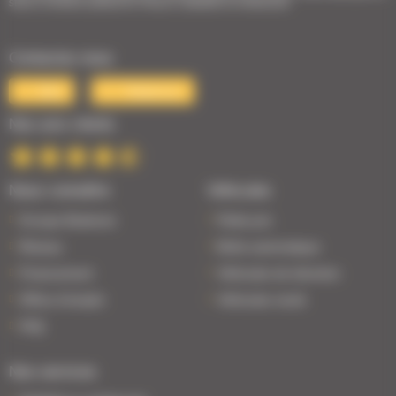
stock | Livraison partout en France | Satisfait ou remboursé
Contactez-nous
Mail
Téléphone
Nos avis clients
Nous connaître
Véhicules
Groupe Bodemer
Petits prix
Réseau
Boîte automatique
Financement
Véhicules de direction
Offres d'emploi
Véhicules neufs
FAQ
Nos services