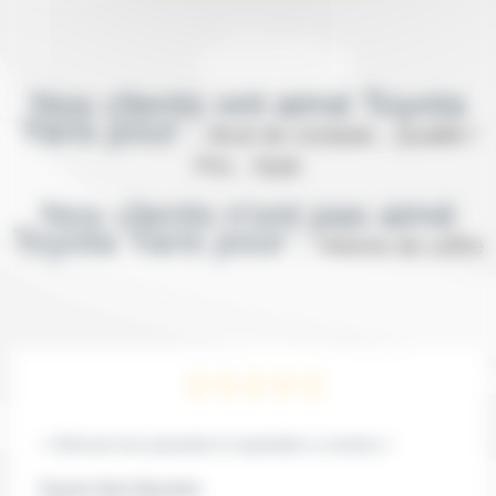
Nos clients ont aimé Toyota
Yaris pour :
Bruit de conduite , Qualité /
Prix , Style
Nos clients n'ont pas aimé
Toyota Yaris pour :
Volume de coffre
« Véhicule très polyvalent et agréable à conduire »
Toyota Yaris Dynamic