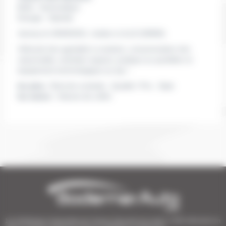
Boite :
Automatique
Energie :
Hybride
Jeremy le 29/09/2021
, réside à LILLE
(59000)
Véhicule très agréable à conduire, consommation très
raisonnable, entretien espacé, pratique au quotidien et
équipement technologique au top ! .
les plus :
Bruit de conduite , Qualité / Prix , Style
les moins :
Volume de coffre
1er Distributeur Automobile de l’Ouest | 38 points de vente | 3 000 véhicules en