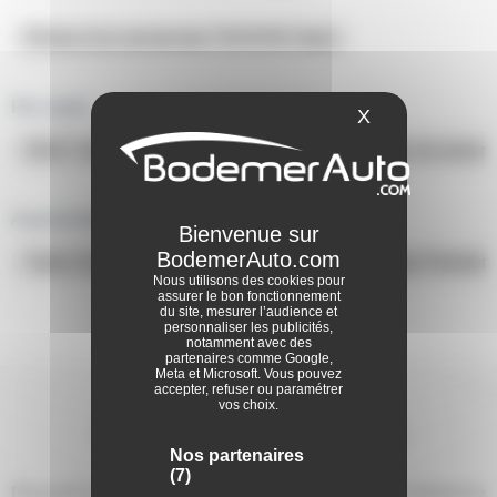
1
Prime à la conversion TOYOTA Yaris
Alpine
1
Par style:
Aston
X
Masquer le ba
martin
SUV / 4x4 Yaris occasion
Citadine Yaris occasion
1
Chevrolet
A proximité dans notre réseau :
1
Yaris Concarneau Finistère
Yaris Carhaix Finistèr
Jaguar
Nous utilisons des cookies pour
assurer le bon fonctionnement
1
du site, mesurer l’audience et
personnaliser les publicités,
notamment avec des
Suzuki
partenaires comme Google,
Meta et Microsoft. Vous pouvez
1
accepter, refuser ou paramétrer
vos choix.
Consultez
les avis Toyota Yaris
Nos partenaires
(7)
Découvrez les témoignages de ceux et celles ayant fait l’expérience