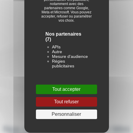
4
notamment avec des
partenaires comme Google,
Meta et Microsoft. Vous pouvez
accepter, refuser ou paramétrer
/5
vos choix.
Nos partenaires
parmi 2 avis
(7)
APIs
Autre
Mesure d'audience
Régies
publicitaires
Déposer un avis
Tout accepter
Tous les avis Mini Mini
Tout refuser
Personnaliser
Nos clients ont aimé Mini Mini