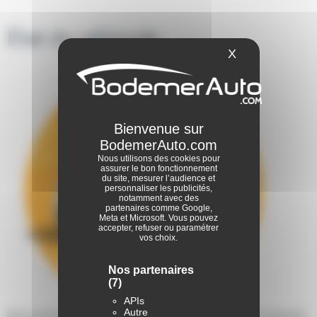
État du véhicule
X
Masquer le ba
Nous utilisons des cookies pour
assurer le bon fonctionnement
du site, mesurer l’audience et
personnaliser les publicités,
notamment avec des
partenaires comme Google,
Meta et Microsoft. Vous pouvez
accepter, refuser ou paramétrer
vos choix.
Nos partenaires
(7)
APIs
Autre
Retrouvez les imperfections et défauts constatés lors de l'expertise