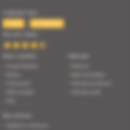
Contactez-nous
Mail
Téléphone
Nos avis clients
Nous connaître
Véhicules
Groupe Bodemer
Petits prix
Réseau
Boîte automatique
Financement
Véhicules de direction
Offres d'emploi
Véhicules neufs
FAQ
Nos services
Satisfait ou remboursé