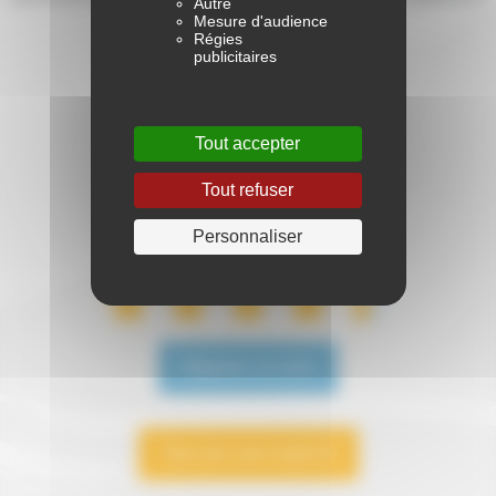
Autre
des véhicules Audi A3.
Mesure d'audience
Régies
La vérité et rien que la vérité !
publicitaires
4,5
Tout accepter
/5
Tout refuser
Personnaliser
parmi 14 avis
Déposer un avis
Tous les avis Audi A3