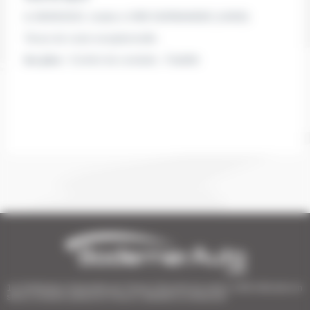
le 08/09/2023
, réside à VIRE NORMANDIE
(14500)
Tenue de route exceptionnelle .
les plus :
Confort de conduite , Fiabilité
1er Distributeur Automobile de l’Ouest | 38 points de vente | 3 000 véhicules en
stock | Livraison partout en France | Satisfait ou remboursé