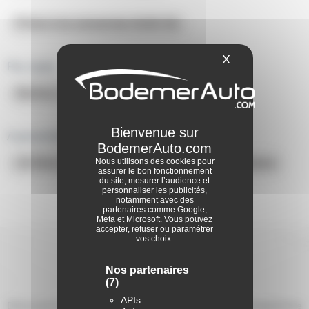
1
Prime à la conversion AUDI A3
Alpine
1
X
Masquer le ba
Par style:
Aston
martin
Berline compacte A3 occasion
1
Chevrolet
A proximité dans notre réseau :
1
Nous utilisons des cookies pour
A3 Brest Finistère
A3 Rennes Ille-Et-Vilaine
assurer le bon fonctionnement
Jaguar
du site, mesurer l’audience et
personnaliser les publicités,
1
notamment avec des
partenaires comme Google,
Suzuki
Meta et Microsoft. Vous pouvez
accepter, refuser ou paramétrer
1
vos choix.
Consultez
les avis Audi A3
Nos partenaires
(7)
APIs
Découvrez les témoignages de ceux et celles ayant fait l’expérience