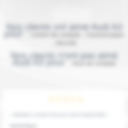
Nos clients ont aimé Audi A3
pour :
Confort de conduite , Consommation
, Sécurité
Nos clients n'ont pas aimé
Audi A3 pour :
Bruit de conduite
« Agréable à conduire tenue de route exceptionnelle »
Audi A3 Sport