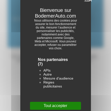
Le véhicule de vos rêves
est introuvable ?
Nous utilisons des cookies pour
assurer le bon fonctionnement
du site, mesurer l’audience et
personnaliser les publicités,
Alerte email
notamment avec des
partenaires comme Google,
Meta et Microsoft. Vous pouvez
accepter, refuser ou paramétrer
vos choix.
"Un crédit vous engage et doit être remboursé. Vérifiez
Nos partenaires
vos capacités de remboursement avant de vous
(7)
engager."
APIs
Autre
Mesure d'audience
Régies
1
publicitaires
Tout accepter