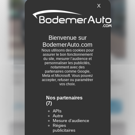
X
Masquer le ba
Nous utilisons des cookies pour
assurer le bon fonctionnement
du site, mesurer l’audience et
personnaliser les publicités,
Renault Master Fourgon
notamment avec des
partenaires comme Google,
MASTER FGN TRAC F3500 L2H2 BLUE DCI 135 - Confort
Meta et Microsoft. Vous pouvez
accepter, refuser ou paramétrer
2023 -
36 969 km
Saint-Lô
vos choix.
ou dès :
Nos partenaires
(7)
25 990€
i
341€
|
/ mois
APIs
Autre
Mesure d'audience
Régies
publicitaires