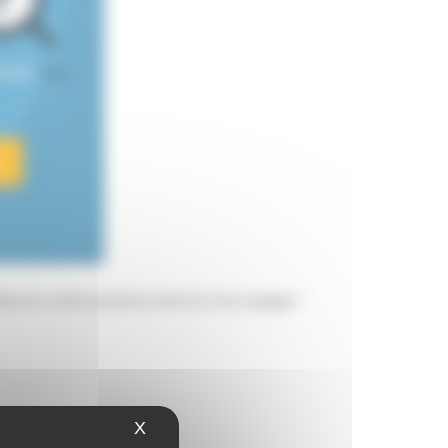
rêves
est
acités de remboursement avant de vous engager."
X
Masquer le bandeau des cookies