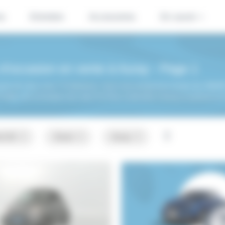
se
Entretien
Accessoires
En savoir +
d'occasion en vente à Auray - Page 1
ès de chez vous ! Ci-dessous, nous vous proposons toutes les SMART F
itez de la livraison de votre ForTwo à domicile à Auray et partout en
nt 56
Smart
Auray