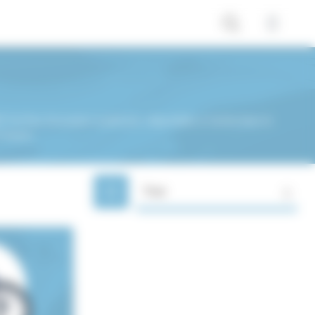
orTwo d'occasion à petit prix, disponibles à l'achat dans le
 France.
Trier