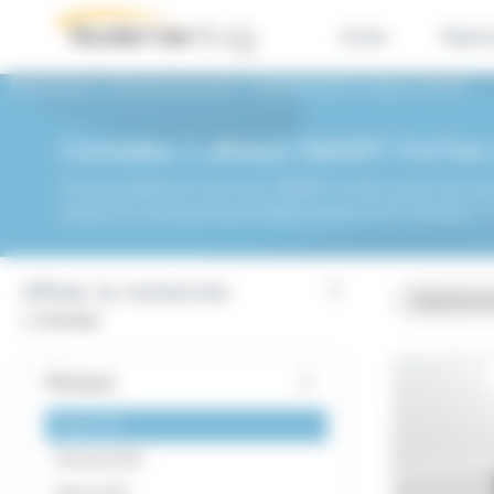
Panneau de gestion des cookies
Achat
Repri
BodemerAuto
Véhicules d'occasion
Département 56
Auray
ForTwo
Consultez 1 offre(s) SMART ForTwo 
Trouvez facilement votre futur SMART ForTwo moins cher et pr
réseau de concessionnaires BodemerAuto du 56, Morbihan. Prof
Affiner la recherche
Départeme
1 résultat
Marques
Smart
1
Renault
81
Dacia
22