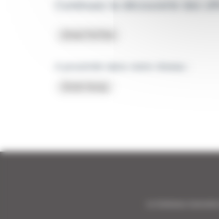
Continuez la découverte des off
Smart ForTwo
A proximité dans notre réseau :
Smart Auray
1er Distributeur Automobile 