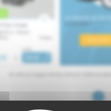
urs
Le véhicule de vos 
introuvable ?
orTwo Coupe
é 82 ch - Passion
69 km
Auray
Alerte email
ou dès :
0€
i
264€
|
/ mois
"Un crédit vous engage et doit être remboursé. Vérifiez vos cap
1