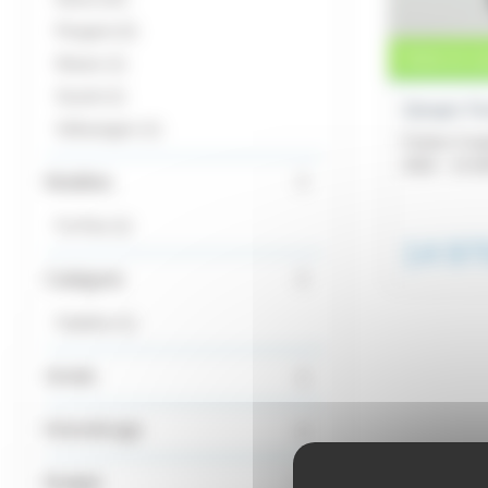
Peugeot
2
Vente en co
Nissan
1
Suzuki
1
Smart F
Volkswagen
1
Fortwo Coup
2022 -
13 1
Modèles
ForTwo
1
14 97
Catégorie
Citadine
1
Année
Kilométrage
Budget