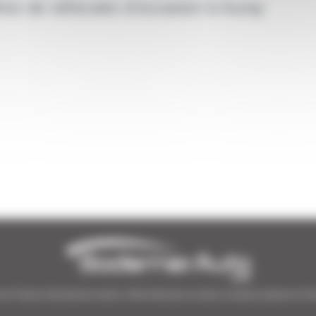
res de véhicules d'occasion à Auray
de l’Ouest | 38 points de vente | 3 000 véhicules en stock | Livraison partout en Fr