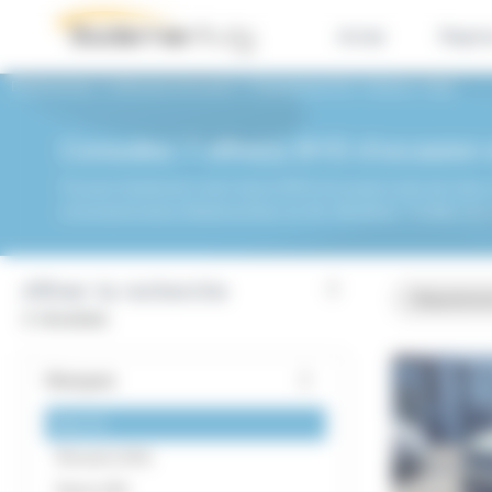
Panneau de gestion des cookies
Achat
Repri
BodemerAuto
Véhicules d'occasion
Département 56
Vannes
Byd
Consultez 7 offre(s) BYD d'occasion
Trouvez facilement votre future BYD d'occasion près de chez v
concessionnaires BodemerAuto du 56, Morbihan. Profitez de la
Affiner la recherche
Départeme
2 résultats
Marques
Byd
2
Renault
154
Dacia
20