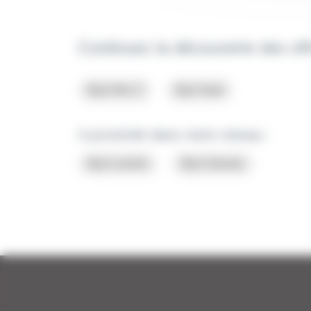
Continuez la découverte des of
Byd Atto 2
Byd Seal
A proximité dans notre réseau :
Byd Lorient
Byd Vannes