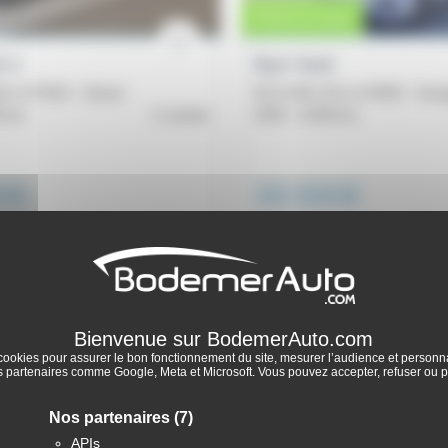
Vente en cours
l U
Byd Seal
18 ch PHEV - Boost
82,5 kWh 313 ch RWD - Desi
0 km
Lorient
2025 -
6 000 km
0€
39 990€
cookies pour assurer le bon fonctionnement du site, mesurer l’audience et personnal
partenaires comme Google, Meta et Microsoft. Vous pouvez accepter, refuser ou p
Nos partenaires
(7)
APIs