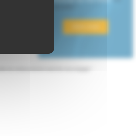
introuvable ?
Lorient
Alerte email
acités de remboursement avant de vous engager."