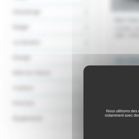
Kilométrage
Byd Sea
Budget
1.5l DM-i 2
2026 -
6 00
Localisation
Énergie
36 99
Boîte de vitesse
Couleurs
Emission
Nous utilisons des 
notamment avec des 
Équipements