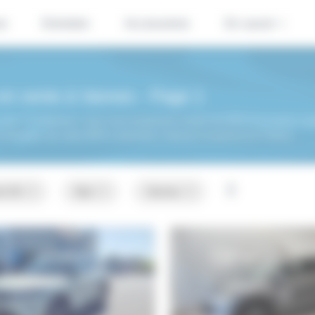
se
Entretien
Accessoires
En savoir +
 en vente à Vannes - Page 1
ous ! Ci-dessous, nous vous proposons toutes les BYD d'occasion à peti
 livraison de votre BYD à domicile à Vannes et partout en France.
nt 56
Byd
Vannes