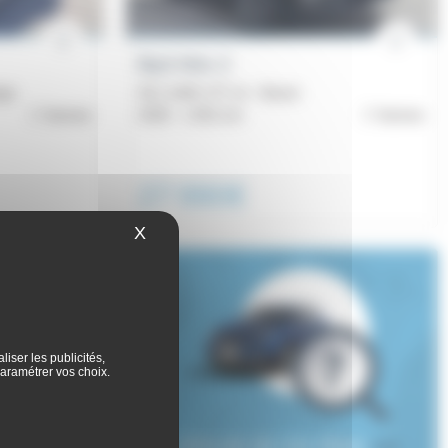
Byd Atto 2
gn
45.1 kWh 177 ch - Boost
Vannes
2026 -
1 001 km
Vannes
27 990€
X
Masquer le bandeau des cookies
iser les publicités,
aramétrer vos choix.
Le véhicule de vos rêves
est