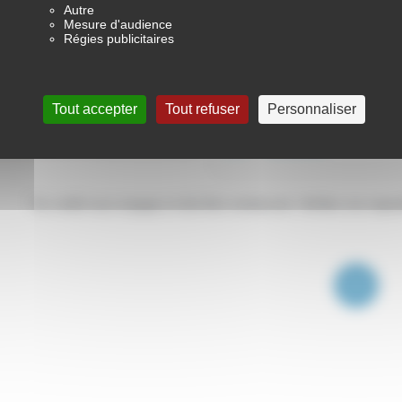
Autre
Byd Dolphin
Mesure d'audience
Régies publicitaires
60,4 kWh 204 ch - Comfort
2026 -
5 001 km
Tout accepter
Tout refuser
Personnaliser
27 990€
"Un crédit vous engage et doit être remboursé. Vérifiez vos cap
1