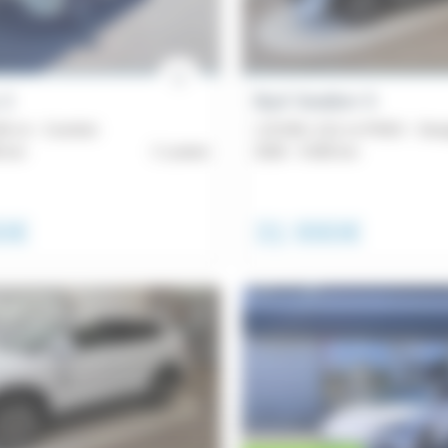
 2
Byd Sealion 5
4 ch - Comfort
1.5l DM-i 212 ch PHEV - Des
0 km
Lorient
2026 -
5 000 km
0€
31 990€