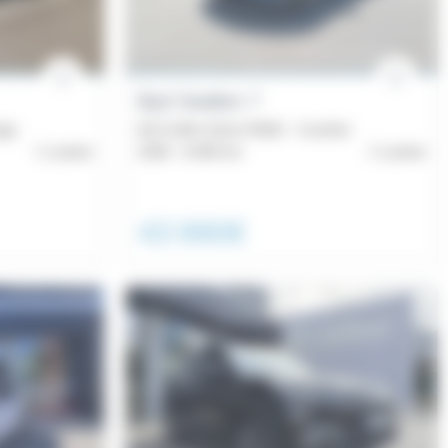
Byd Sealion 7
ign
82,5 kWh 313ch RWD - Comfort
Lorient
2026 -
6 000 km
Lorient
43 990€