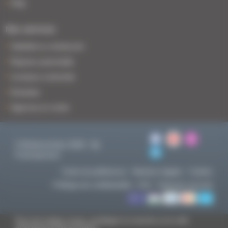
FAQ
Nos services
Satisfait ou remboursé
Reprise automobile
Livraison à domicile
Entretien
Agences en vente
© BodemerAuto 2026 - By
Francepronet
Centre de préférences
Mentions légales
Cookies
Politique de confidentialité
CGV
Paiement sécurisé
Pour les trajets courts, privilégiez la marche ou le vélo