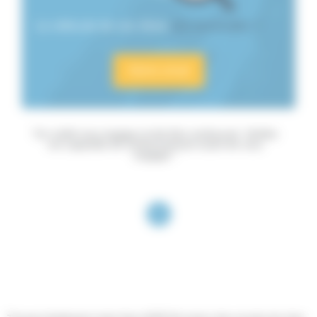
Le véhicule de vos rêves
est introuvable ?
Énergie
Boîte
Alerte email
de
vitesse
"Un crédit vous engage et doit être remboursé. Vérifiez
vos capacités de remboursement avant de vous
engager."
Couleurs
Emission
1
Équipements