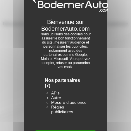
Consultez
les avis Audi A4
Découvrez les témoignages de ceux et celles ayant fait l’expérience
des véhicules Audi A4.
Nous utilisons des cookies pour
La vérité et rien que la vérité !
assurer le bon fonctionnement
du site, mesurer l’audience et
personnaliser les publicités,
notamment avec des
4,7
partenaires comme Google,
Meta et Microsoft. Vous pouvez
accepter, refuser ou paramétrer
vos choix.
/5
Nos partenaires
(7)
parmi 3 avis
APIs
Autre
Mesure d'audience
Régies
publicitaires
Déposer un avis