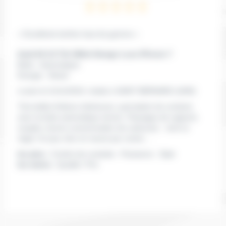
« Excellente berline haut de gamme »
Audi A4 2.0 Tdi 190ch Design Luxe STronic 7
Boite :
Automatique
Energie :
Diesel
Lucien le 21/11/2019
, réside à SAINT BERNARD
(1600)
Très belles finitions intérieures, quel plaisir de conduire
avec la boite automatique stronic. Passages de rapports
souples, bonne consommation de carburant... bref un
régal. Un peu cher en neuve par contre... .
les plus :
Confort de conduite , Puissance , Style
les moins :
Qualité / Prix