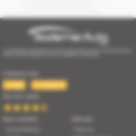
1er Distributeur Automobile de l’Ouest | 38 points de vente | 3 000 véhicules en
stock | Livraison partout en France | Satisfait ou remboursé
Contactez-nous
Mail
Téléphone
Nos avis clients
Nous connaître
Véhicules
Groupe Bodemer
Petits prix