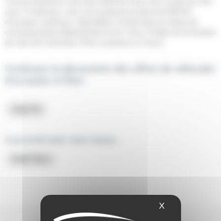
Trouvez facilement votre futur AUDI A4 moins cher et près de chez
vous ! Ci-dessous, nous vous proposons toutes les AUDI A4
d'occasion à petit prix, disponibles à l'achat dans le réseau de
concessionnaires BodemerAuto du 61, Orne. Profitez de la livraison
de votre A4 à domicile à Flers et partout en France.
Continuez la découverte des offres de véhicules
d'occasion à Flers
Audi A4
A proximité dans notre réseau :
Audi Flers
X
Masquer le ba