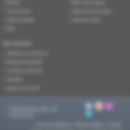
Réseau
Boîte automatique
Financement
Véhicules de direction
Offres d'emploi
Véhicules neufs
FAQ
Nos services
Satisfait ou remboursé
Reprise automobile
Livraison à domicile
Entretien
Agences en vente
© BodemerAuto 2026 - By
Francepronet
Centre de préférences
Mentions légales
Cookies