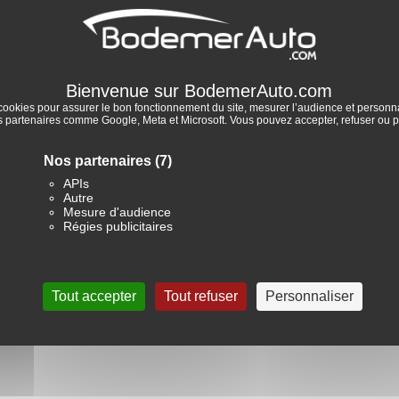
cookies pour assurer le bon fonctionnement du site, mesurer l’audience et personnal
partenaires comme Google, Meta et Microsoft. Vous pouvez accepter, refuser ou p
Nos partenaires
(7)
APIs
Autre
Mesure d'audience
Régies publicitaires
Tout accepter
Tout refuser
Personnaliser