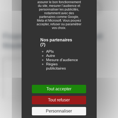
assurer le bon fonctionnement
du site, mesurer l’audience et
personnaliser les publicités,
notamment avec des
partenaires comme Google,
Meta et Microsoft. Vous pouvez
accepter, refuser ou paramétrer
vos choix.
Financer mon achat Renault
Nos partenaires
Master 3 châssis cabine
(7)
APIs
Autre
Mesure d'audience
Régies
publicitaires
Tout accepter
Tout refuser
Personnaliser