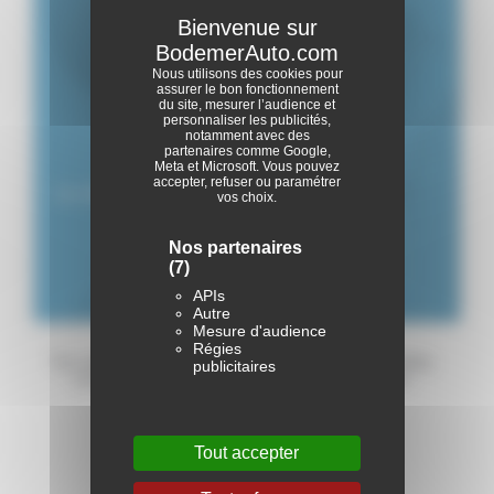
Nous utilisons des cookies pour
assurer le bon fonctionnement
du site, mesurer l’audience et
personnaliser les publicités,
notamment avec des
partenaires comme Google,
Meta et Microsoft. Vous pouvez
accepter, refuser ou paramétrer
Le véhicule de vos rêves
est introuvable ?
vos choix.
Nos partenaires
Alerte email
(7)
APIs
Autre
Mesure d'audience
Régies
"Un crédit vous engage et doit être remboursé. Vérifiez
publicitaires
vos capacités de remboursement avant de vous
engager."
Tout accepter
1