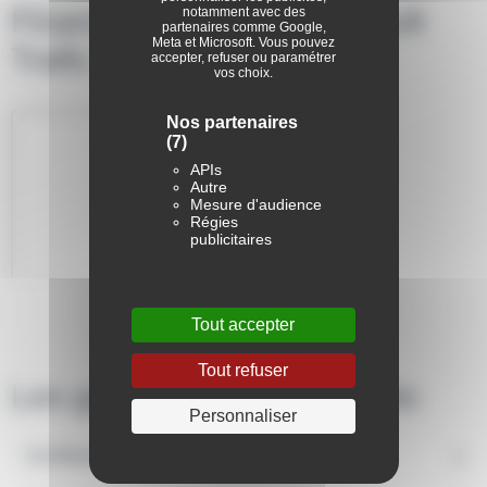
Financer mon achat Renault
notamment avec des
partenaires comme Google,
Meta et Microsoft. Vous pouvez
Trafic 3 fourgon
accepter, refuser ou paramétrer
vos choix.
Nos partenaires
(7)
APIs
Autre
Mesure d'audience
Régies
publicitaires
Tout accepter
Tout refuser
Les garanties BodemerAuto
Personnaliser
Confiance et Transparence