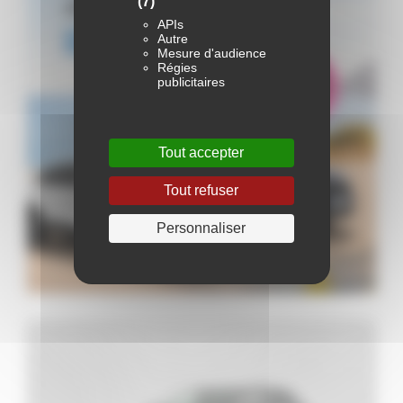
(7)
APIs
Autre
Mesure d'audience
Régies
publicitaires
Tout accepter
Tout refuser
Personnaliser